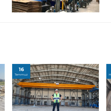
16
Temmuz
H