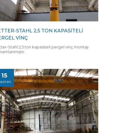
ETTER-STAHL 2,5 TON KAPASİTELİ
ERGEL VİNÇ
ter-Stahl 2,5 ton kapasiteli pergel vinç montajı
mamlanmıştır.
15
aziran