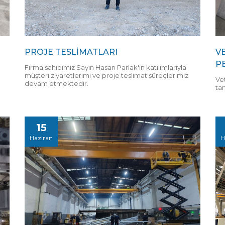
PROJE TESLİMATLARI
V
P
Firma sahibimiz Sayın Hasan Parlak'ın katılımlarıyla
müşteri ziyaretlerimi ve proje teslimat süreçlerimiz
Vet
devam etmektedir.
ta
15
Haziran
H