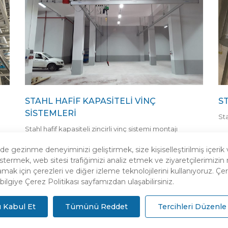
STAHL HAFİF KAPASİTELİ VİNÇ
ST
SİSTEMLERİ
Sta
Stahl hafif kapasiteli zincirli vinç sistemi montajı
tamamlanmıştır.
 gezinme deneyiminizi geliştirmek, size kişiselleştirilmiş içerik 
stermek, web sitesi trafiğimizi analiz etmek ve ziyaretçilerimizi
amak için çerezleri ve diğer izleme teknolojilerini kullanıyoruz. Çere
bilgiye Çerez Politikası sayfamızdan ulaşabilirsiniz.
Kabul Et
Tümünü Reddet
Tercihleri Düzenle
Site Haritası
Gizlilik Politikası
Açık Rıza Beyanı