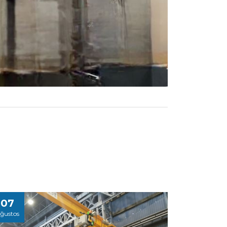
07
ğustos