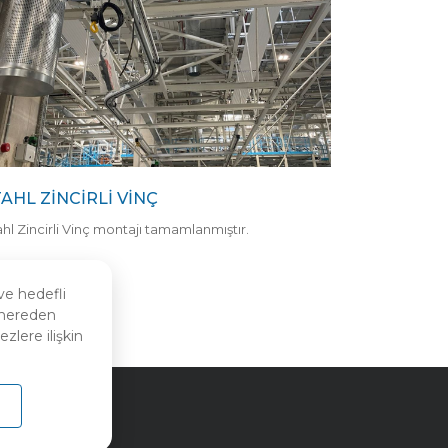
AHL ZINCIRLI VINÇ
hl Zincirli Vinç montajı tamamlanmıştır.
ve hedefli
n nereden
zlere ilişkin