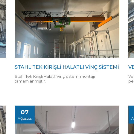
STAHL TEK KİRİŞLİ HALATLI VİNÇ SİSTEMİ
V
Stahl Tek Kirişli Halatlı Vinç sistemi montajı
Ve
tamamlanmıştır.
pe
07
Ağustos
A