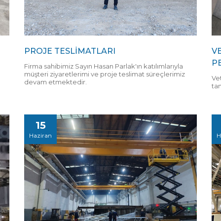
PROJE TESLİMATLARI
V
P
Firma sahibimiz Sayın Hasan Parlak'ın katılımlarıyla
müşteri ziyaretlerimi ve proje teslimat süreçlerimiz
Vet
devam etmektedir.
ta
15
Haziran
H