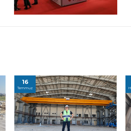
16
Temmuz
H