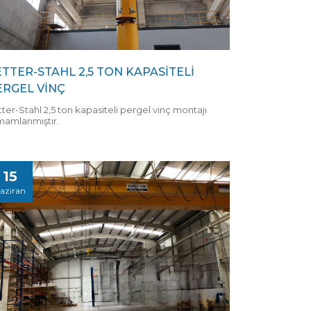
ETTER-STAHL 2,5 TON KAPASİTELİ
ERGEL VİNÇ
ter-Stahl 2,5 ton kapasiteli pergel vinç montajı
mamlanmıştır.
15
aziran