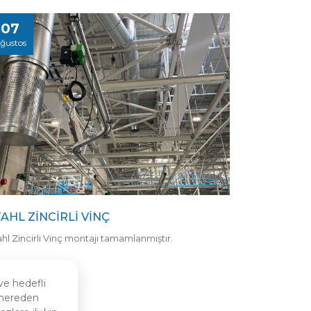
07
ğustos
AHL ZINCIRLI VINÇ
hl Zincirli Vinç montajı tamamlanmıştır.
ve hedefli
n nereden