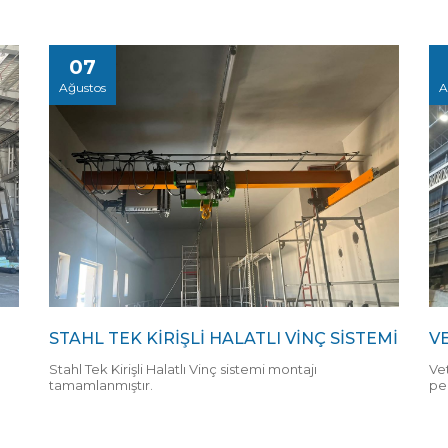
07
Ağustos
A
STAHL TEK KİRİŞLİ HALATLI VİNÇ SİSTEMİ
V
Stahl Tek Kirişli Halatlı Vinç sistemi montajı
Ve
tamamlanmıştır.
pe