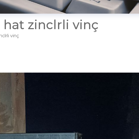
 hat zinclrli vinç
clrli vinç