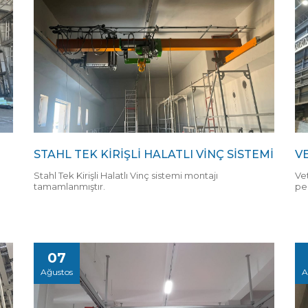
STAHL TEK KİRİŞLİ HALATLI VİNÇ SİSTEMİ
V
Stahl Tek Kirişli Halatlı Vinç sistemi montajı
Ve
tamamlanmıştır.
pe
07
Ağustos
A