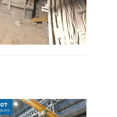
07
ğustos