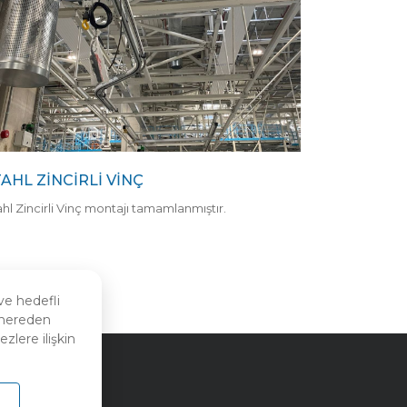
AHL ZINCIRLI VINÇ
hl Zincirli Vinç montajı tamamlanmıştır.
ve hedefli
n nereden
zlere ilişkin