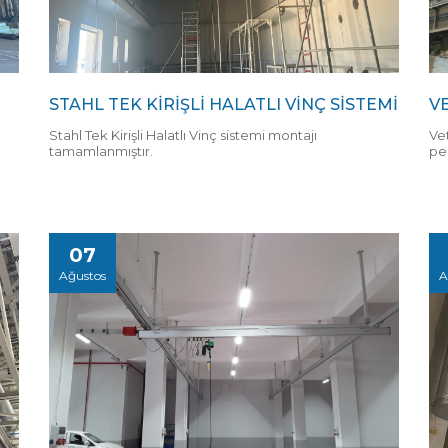
STAHL TEK KİRİŞLİ HALATLI VİNÇ SİSTEMİ
V
Stahl Tek Kirişli Halatlı Vinç sistemi montajı
Ve
tamamlanmıştır.
pe
07
Ağustos
A