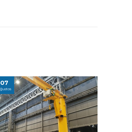
07
ğustos