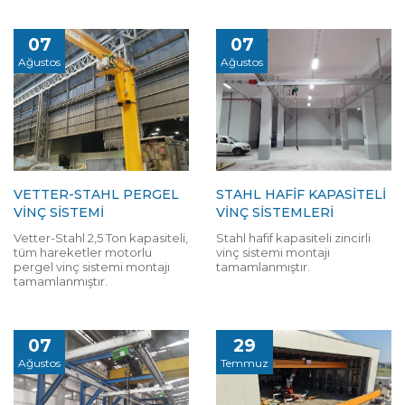
07
07
Ağustos
Ağustos
VETTER-STAHL PERGEL
STAHL HAFİF KAPASİTELİ
VİNÇ SİSTEMİ
VİNÇ SİSTEMLERİ
Vetter-Stahl 2,5 Ton kapasiteli,
Stahl hafif kapasiteli zincirli
tüm hareketler motorlu
vinç sistemi montajı
pergel vinç sistemi montajı
tamamlanmıştır.
tamamlanmıştır.
07
29
Ağustos
Temmuz