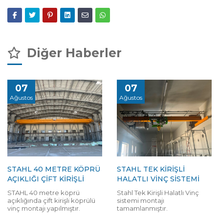
Diğer Haberler
07
07
Ağustos
Ağustos
STAHL 40 METRE KÖPRÜ
STAHL TEK KİRİŞLİ
AÇIKLIĞI ÇİFT KİRİŞLİ
HALATLI VİNÇ SİSTEMİ
STAHL 40 metre köprü
Stahl Tek Kirişli Halatlı Vinç
açıklığında çift kirişli köprülü
sistemi montajı
vinç montajı yapılmıştır.
tamamlanmıştır.