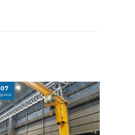
07
ğustos