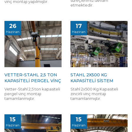
süreçlerimiz devam
vinç montajı yapılmıştır.
etmektedir.
26
17
Haziran
Haziran
VETTER-STAHL 2,5 TON
STAHL 2X500 KG
KAPASİTELİ PERGEL VİNÇ
KAPASITELI SISTEM
Vetter-Stahl 2,5 ton kapasiteli
Stahl 2x500 Kg Kapasiteli
pergel vinç montajı
zincirli vinç montajı
tamamlanmıştır.
tamamlanmıştır.
15
15
Haziran
Haziran