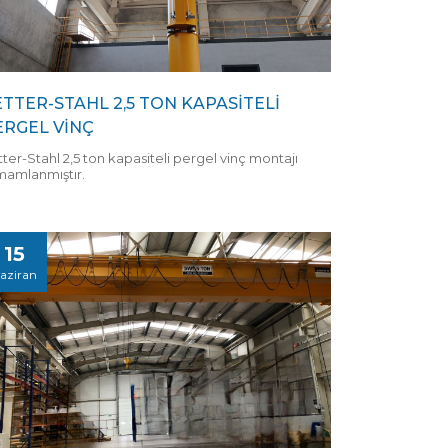
ETTER-STAHL 2,5 TON KAPASİTELİ
ERGEL VİNÇ
ter-Stahl 2,5 ton kapasiteli pergel vinç montajı
mamlanmıştır.
15
aziran