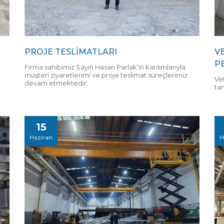
PROJE TESLİMATLARI
V
P
Firma sahibimiz Sayın Hasan Parlak'ın katılımlarıyla
müşteri ziyaretlerimi ve proje teslimat süreçlerimiz
Vet
devam etmektedir.
ta
15
Haziran
H