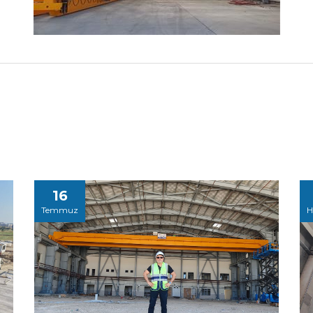
16
Temmuz
H