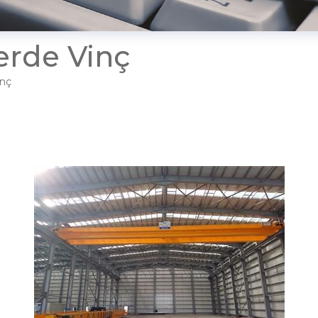
lerde Vinç
inç