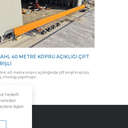
TAHL 40 METRE KÖPRÜ AÇIKLIĞI ÇİFT
RİŞLİ
HL 40 metre köprü açıklığında çift kirişli köprülü
ç montajı yapılmıştır.
ve hedefli
n nereden
zlere ilişkin