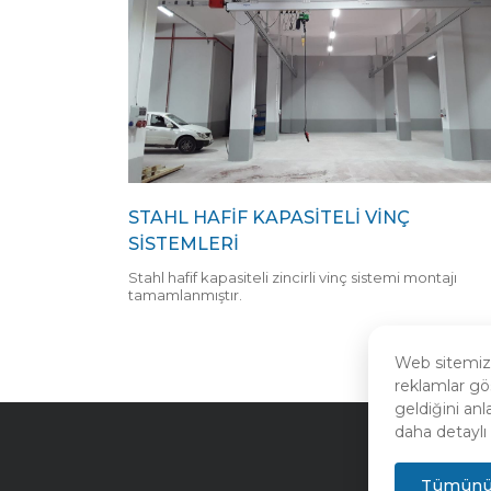
STAHL HAFİF KAPASİTELİ VİNÇ
SİSTEMLERİ
Stahl hafif kapasiteli zincirli vinç sistemi montajı
tamamlanmıştır.
Web sitemizde
reklamlar gö
geldiğini anl
daha detaylı 
Tümünü 