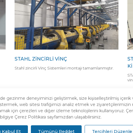
STAHL ZINCIRLI VINÇ
S
Kİ
Stahl zincirli Vinç Sistemleri montajı tamamlanmıştır.
STA
vin
 gezinme deneyiminizi geliştirmek, size kişiselleştirilmiş içerik 
stermek, web sitesi trafiğimizi analiz etmek ve ziyaretçilerimizi
amak için çerezleri ve diğer izleme teknolojilerini kullanıyoruz. Çere
bilgiye Çerez Politikası sayfamızdan ulaşabilirsiniz.
Site Haritası
Gizlilik Politikası
Açık Rıza Beyanı
Kabul Et
Tümünü Reddet
Tercihleri Düzenle