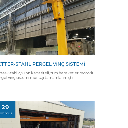
ETTER-STAHL PERGEL VİNÇ SİSTEMİ
tter-Stahl 2,5 Ton kapasiteli, tüm hareketler motorlu
rgel vinç sistemi montajı tamamlanmıştır.
29
emmuz