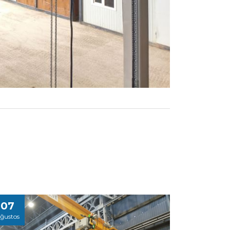
07
ğustos